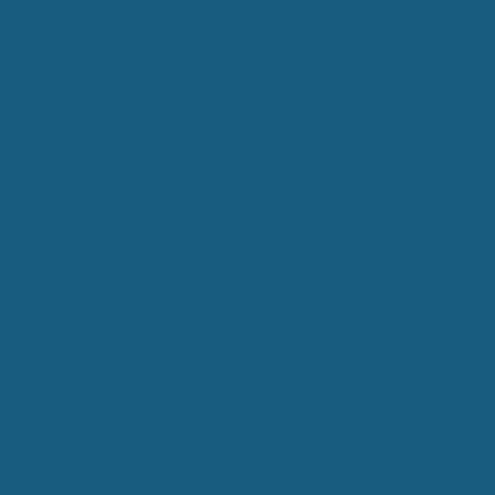
Europäisch
International
Länder/Lokal
Mindestanforderungen
Home
Impressum
Disclaimer
Kontakt
Sitemap
Infobriefe
Internationales Wasserrecht
Kanzlei-Profil
Kontakt
Kooperationspartner
Leitbild
Gesetze und VO
Leitbilder – Deutsch
Leitbilder – Englisch
Links
Organisationen
Publikationen
Rechtliche Dokumente
Sample Page