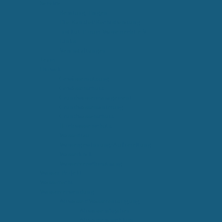
Service
Beratung-Fragen
Die Kanzlei/Rechtsberatung
Institut Forum Wasserrecht e.V.
Links
Veranstaltungen
Team
Umwelt
Gewässernutzung
Gewässerschutz
Grundwassermanagement
Grundwassersanierung
Grundwasserschutz
Hochwasserschutz
Wasserbau
Wassergewinnung/Aufbereitung
Wasserkraft
Wasserverschmutzung
Wasser-Projekt
Wasserrecht
Wasserverwendung
Abwasser/Wasserentsorgung
Abwasserabgaben
Abwasseranschluss