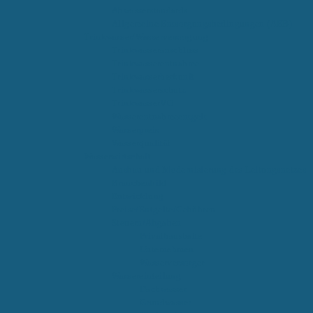
Abwasserstandards
Allgemeine Entsorgungsbedingungen (AEB)
Trinkwasser/Wasserversorgung
Trinkwasseranschluss
Trinkwasserentnahme
Trinkwasserherkunft
Trinkwasserschutz
TrinkwasserVO
Wasserentnahmeentgelt
Wasserpreis
Wasserqualität
Wasserwirtschaft
Ausbau und Modernisierung des Leitungsnetzes
Branchenbild
Entwicklung
Preise/Entgelte/Gebühren
Steuern/Abgaben
Privathaushalte
Unternehmen
Wasserversorger
Wassereinteilung
Dachwasser
Grundwasser