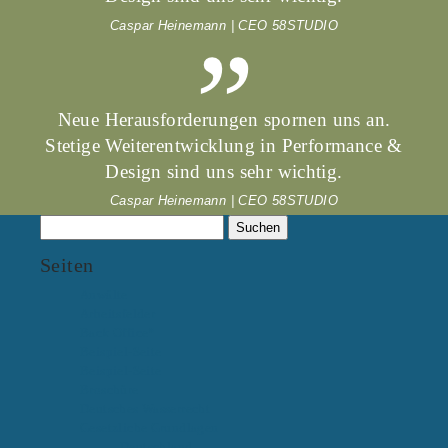
Caspar Heinemann | CEO 58STUDIO
Neue Herausforderungen spornen uns an.
Stetige Weiterentwicklung in Performance &
Design sind uns sehr wichtig.
Caspar Heinemann | CEO 58STUDIO
Suchen
nach:
Seiten
Anwälte
Arbeitsfelder
Back Office*
Beispiel-Seite
Beispiel-Seite
Broschüre
Deutsches Wasserrecht
Gesetzliche Grundlagen
Deutschland