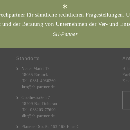
echpartner für sämtliche rechtlichen Fragestellungen. U
und der Beratung von Unternehmen der Ver- und Ents
SH-Partner
Standorte
An
Neuer Markt 17
Hab
18055 Rostock
Fach
Tel: 0381-4930260
Emai
hro@sh-partner.de
Goethestraße 27
18209 Bad Doberan
Tel: 038203-77690
dbr@sh-partner.de
Plauener Straße 163-165 Haus G