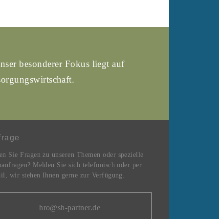
nser besonderer Fokus liegt auf
orgungswirtschaft.
frage
en Sie Fragen zu unseren Themen oder spezielle
anfragen? Melden Sie sich telefonisch oder per
l, wir stehen Ihnen gerne zur Verfügung.
hro@sh-partner.de