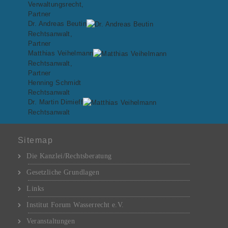
Verwaltungsrecht,
Partner
Dr. Andreas Beutin
Rechtsanwalt,
Partner
Matthias Veihelmann
Rechtsanwalt,
Partner
Henning Schmidt
Rechtsanwalt
Dr. Martin Dimieff
Rechtsanwalt
Sitemap
Die Kanzlei/Rechtsberatung
Gesetzliche Grundlagen
Links
Institut Forum Wasserrecht e.V.
Veranstaltungen